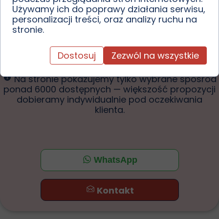
Używamy ich do poprawy działania serwisu,
personalizacji treści, oraz analizy ruchu na
Powiedz nam, czego szukasz.
stronie.
Otrzymasz
najlepsze aktualnie
oferty.
Dostosuj
Zezwól na wszystkie
Na stronie pokazujemy tylko wybrane
spośród
ponad 6000 dostępnych
— większość propozycji
dobieramy indywidualnie pod oczekiwania
klienta.
WhatsApp
Kontakt