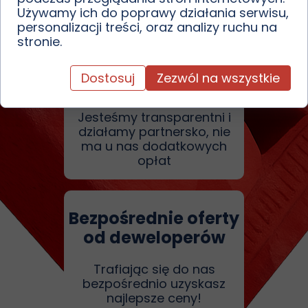
Używamy ich do poprawy działania serwisu,
personalizacji treści, oraz analizy ruchu na
stronie.
Nie pobieramy
Dostosuj
Zezwól na wszystkie
dodatkowych opłat
Jesteśmy transparentni i
działamy partnersko, nie
ma u nas dodatkowych
opłat
Bezpośrednie oferty
od deweloperów
Trafiając się do nas
bezpośrednio uzyskasz
najlepsze ceny!