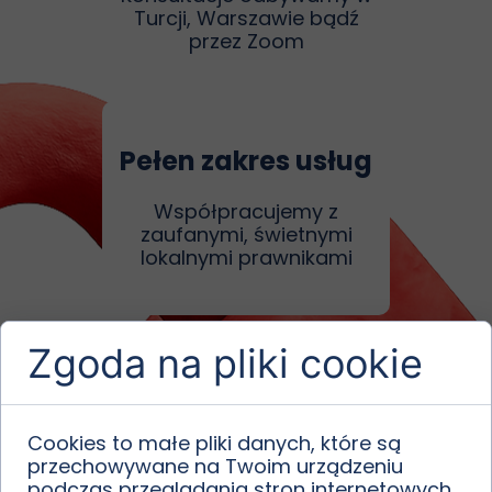
Turcji, Warszawie bądź
przez Zoom
Pełen zakres usług
Współpracujemy z
zaufanymi, świetnymi
lokalnymi prawnikami
Zgoda na pliki cookie
Rejestracja
Cookies to małe pliki danych, które są
Działamy w ramach
przechowywane na Twoim urządzeniu
oficjalnie zarejestrowanej w
podczas przeglądania stron internetowych.
Turcji agencji