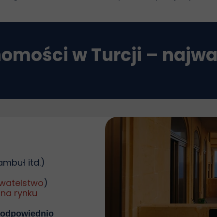
omości w Turcji – najwa
tambuł itd.)
watelstwo
)
 na rynku
 odpowiednio