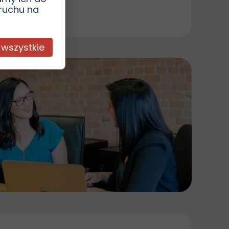
 ruchu na
ń
 wszystkie