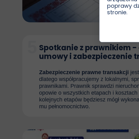
poprawy dzi
stronie.
5
Spotkanie z prawnikiem 
umowy i zabezpieczenie t
Zabezpieczenie prawne transakcji
jes
dlatego współpracujemy z lokalnymi, s
prawnikami. Prawnik sprawdzi nieruchom
opowie o wszystkich etapach i kosztach
kolejnych etapów będziesz mógł wykona
mu pełnomocnictwo.