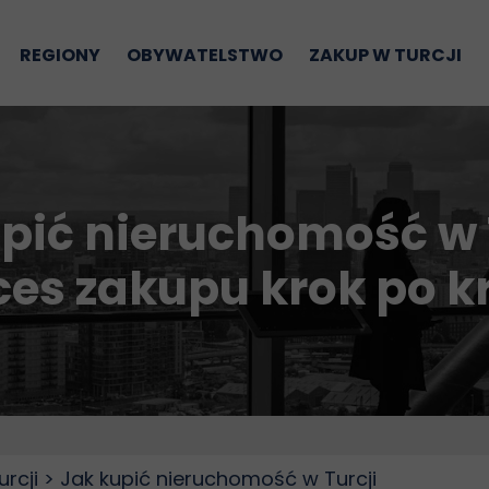
REGIONY
OBYWATELSTWO
ZAKUP W TURCJI
homości na sprzedaż
Alanya
Jak kupić nieru
Koszty zakupu n
Pakiet Inwestora 
pić nieruchomość w 
Wynajem nieruc
ces zakupu krok po k
Odsprzedaż nier
Wyjazd zakupow
FAQ
BLOG
rcji > Jak kupić nieruchomość w Turcji