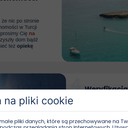
 że nic po stronie
homości w Turcji
aprosimy
Cię
na
rzyszły dom bądź
mieć też
opiekę
4
Weryfikacja
na pliki cookie
Każdą nieruchom
Twoich oczekiwa
katem prawnym.
 małe pliki danych, które są przechowywane na T
 podczas przeglądania stron internetowych. Używ
księga wiecz