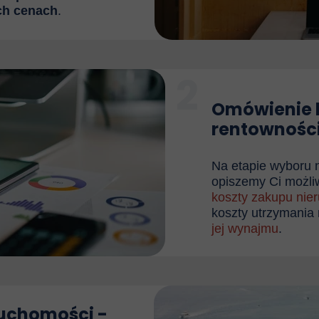
ch cenach
.
2
Omówienie 
rentowności
Na etapie wyboru 
opiszemy Ci
możliw
koszty zakupu nier
koszty utrzymania
jej wynajmu
.
ruchomości -