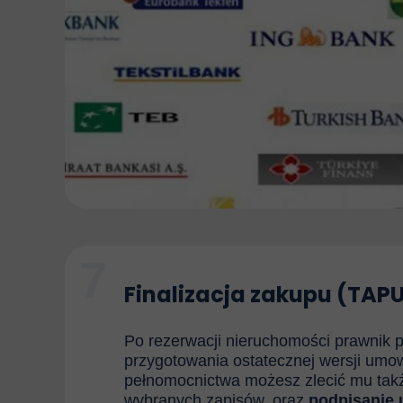
7
Finalizacja zakupu (TAP
Po rezerwacji nieruchomości prawnik p
przygotowania ostatecznej wersji umo
pełnomocnictwa możesz zlecić mu tak
wybranych zapisów, oraz
podpisanie