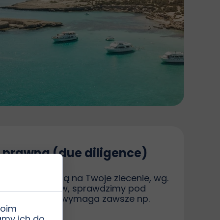
 prawna (due diligence)
ość wyszukaną na Twoje zlecenie, wg.
ń i parametrów, sprawdzimy pod
 Sprawdzenia wymaga zawsze np.
woim
amy ich do
ysta (TAPU)