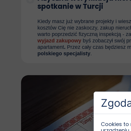
spotkanie w Turcji
Kiedy masz już wybrane projekty i wiesz
kosztów Cię nie zaskoczy, zakup nieruc
warto poprzedzić fizyczną inspekcją -
z
wyjazd zakupowy
byś zobaczył swój p
apartament
.
Przez cały czas będziesz 
polskiego specjalisty
.
Zgoda 
Cookies to
urządzeniu