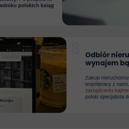
iedniku polskich ksiąg
8
Odbiór nier
wynajem bą
Zakup nieruchomośc
współpracy z nami.
zarządzaniu najm
polski specjalista 