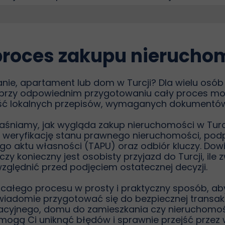
roces zakupu nieruchom
kanie, apartament lub dom w Turcji? Dla wielu osó
 przy odpowiednim przygotowaniu cały proces mo
ość lokalnych przepisów, wymaganych dokumentów 
jaśniamy, jak wygląda zakup nieruchomości w Turc
przez weryfikację stanu prawnego nieruchomości, po
ego aktu własności (TAPU) oraz odbiór kluczy. Dow
zy konieczny jest osobisty przyjazd do Turcji, ile
uwzględnić przed podjęciem ostatecznej decyzji.
całego procesu w prosty i praktyczny sposób, ab
iadomie przygotować się do bezpiecznej transakcji
yjnego, domu do zamieszkania czy nieruchomości 
mogą Ci uniknąć błędów i sprawnie przejść przez 