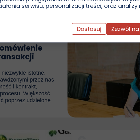
ałania serwisu, personalizacji treści, oraz analizy
brak zadłuże
Dostosuj
Zezwól na
- omówienie
ransakcji
t niezwykle istotne,
prawdzonymi przez nas
ość i kontrakt,
 procesu. Większość
ć poprzez udzielone