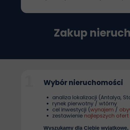
Zakup nieruch
1
Wybór nieruchomości
analiza lokalizacji (Antalya, S
rynek pierwotny / wtórny
cel inwestycji (
wynajem
/
oby
zestawienie
najlepszych ofert
Wyszukamy dla Ciebie wyjątkowe,