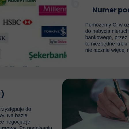
6
Numer pod
Pomożemy Ci w uz
do nabycia nieruch
bankowego, przez 
to niezbędne kroki
nie łącznie więcej n
U)
rzystępuje do
wy. Na bazie
że negocjacje
umowy
. Po podpisaniu