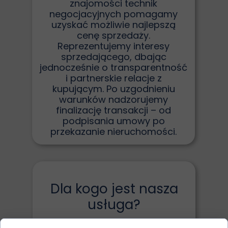
znajomości technik
negocjacyjnych pomagamy
uzyskać możliwie najlepszą
cenę sprzedaży.
Reprezentujemy interesy
sprzedającego, dbając
jednocześnie o transparentność
i partnerskie relacje z
kupującym. Po uzgodnieniu
warunków nadzorujemy
finalizację transakcji – od
podpisania umowy po
przekazanie nieruchomości.
Dla kogo jest nasza
usługa?