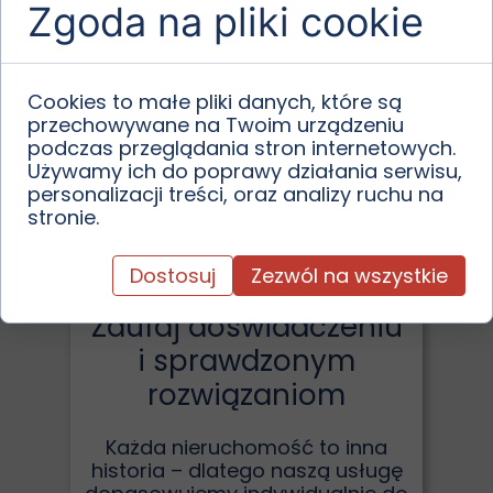
Dla osób, które nie mają
Zgoda na pliki cookie
czasu lub doświadczenia,
by samodzielnie
zajmować się sprzedażą.
Cookies to małe pliki danych, które są
Dla właścicieli, którym
przechowywane na Twoim urządzeniu
zależy na szybkiej, ale
podczas przeglądania stron internetowych.
bezpiecznej transakcji.
Używamy ich do poprawy działania serwisu,
Dla inwestorów, którzy
personalizacji treści, oraz analizy ruchu na
chcą profesjonalnie
stronie.
przygotować sprzedaż
portfela nieruchomości.
Dostosuj
Zezwól na wszystkie
Zaufaj doświadczeniu
i sprawdzonym
rozwiązaniom
Każda nieruchomość to inna
historia – dlatego naszą usługę