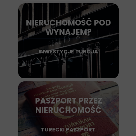
NIERUCHOMOŚĆ POD
WYNAJEM?
INWESTYCJE TURCJA
PASZPORT PRZEZ
NIERUCHOMOŚĆ
TURECKI PASZPORT