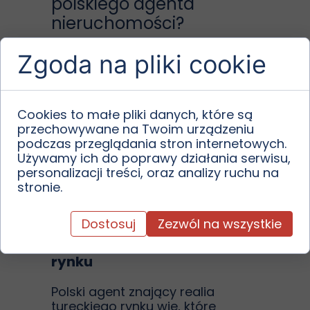
polskiego agenta
nieruchomości?
Choć samodzielne poszukiwania
Zgoda na pliki cookie
mogą się wydawać atrakcyjne
cenowo, rzeczywistość w Turcji
pokazuje, że brak znajomości
lokalnych procedur i języka to
Cookies to małe pliki danych, które są
ryzyko kosztownych błędów. Z
przechowywane na Twoim urządzeniu
tego powodu coraz więcej
podczas przeglądania stron internetowych.
Polaków korzysta z usług
Używamy ich do poprawy działania serwisu,
polskojęzycznych agentów
personalizacji treści, oraz analizy ruchu na
nieruchomości działających w
stronie.
Turcji
. Oto dlaczego to dobre
rozwiązanie:
Dostosuj
Zezwól na wszystkie
1.
Zrozumienie lokalnego
rynku
Polski agent znający realia
tureckiego rynku wie, które