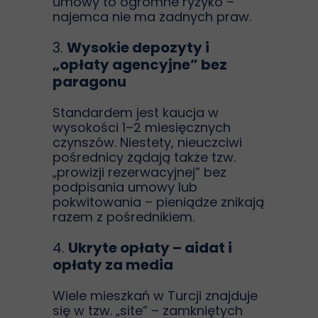
umowy to ogromne ryzyko –
najemca nie ma żadnych praw.
3.
Wysokie depozyty i
„opłaty agencyjne” bez
paragonu
Standardem jest kaucja w
wysokości 1–2 miesięcznych
czynszów. Niestety, nieuczciwi
pośrednicy żądają także tzw.
„prowizji rezerwacyjnej” bez
podpisania umowy lub
pokwitowania – pieniądze znikają
razem z pośrednikiem.
4.
Ukryte opłaty – aidat i
opłaty za media
Wiele mieszkań w Turcji znajduje
się w tzw. „site” – zamkniętych